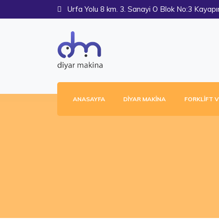
Urfa Yolu 8 km. 3. Sanayi O Blok No:3 Kaya
ANASAYFA
DIYAR MAKINA
FORKLIFT V