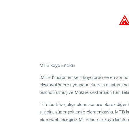
MTB kaya kırıcıları
MTB Kırıcıları en sert kayalarda ve en zor hafr
ekskavatörlere uygundur. Kırıcının oluşturulma
bulundurulmuş ve Makine sektörünün tüm teknik ü
Tüm bu titiz çalışmaların sonucu olarak diğer 
silindirli, süper şok emici elemenlarıyla, MTB 
elde edebileceğiniz MTB hidrolik kaya kırıcıları, 