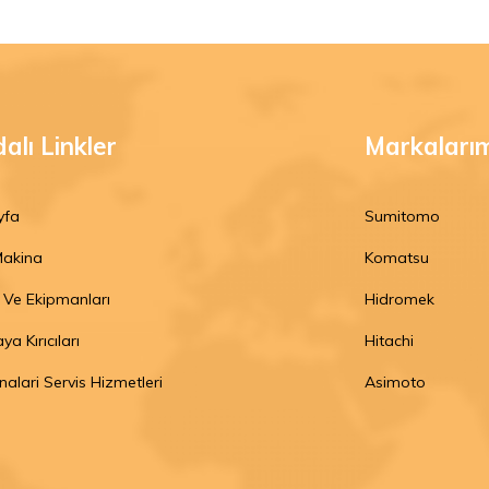
alı Linkler
Markaları
yfa
Sumitomo
Makina
Komatsu
t Ve Ekipmanları
Hidromek
a Kırıcıları
Hitachi
nalari Servis Hizmetleri
Asimoto