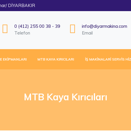
pınar/ DİYARBAKIR
0 (412) 255 00 38 - 39
info@diyarmakina.com
Telefon
Email
E EKIPMANLARI
MTB KAYA KIRICILARI
İŞ MAKINALARI SERVIS HI
MTB Kaya Kırıcıları