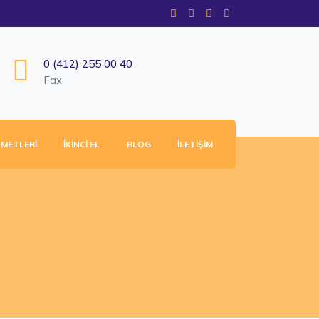
0 (412) 255 00 40
Fax
ZMETLERI
İKINCI EL
BLOG
İLETIŞIM