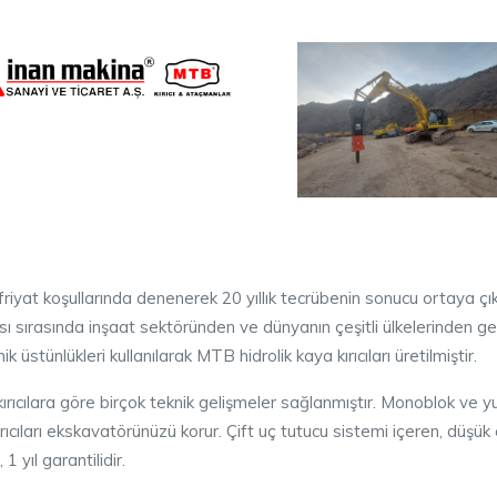
iyat koşullarında denenerek 20 yıllık tecrübenin sonucu ortaya çıkmış
sı sırasında inşaat sektöründen ve dünyanın çeşitli ülkelerinden g
stünlükleri kullanılarak MTB hidrolik kaya kırıcıları üretilmiştir.
kırıcılara göre birçok teknik gelişmeler sağlanmıştır. Monoblok ve 
kırıcıları ekskavatörünüzü korur. Çift uç tutucu sistemi içeren, düş
1 yıl garantilidir.